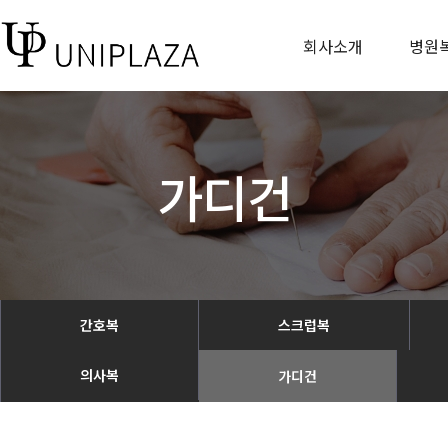
회사소개
병원
가디건
간호복
스크럽복
의사복
가디건