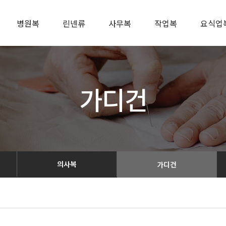
병원복
린넨류
사무복
작업복
요식업
가디건
의사복
가디건