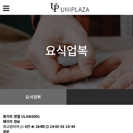
요식업복
요식업복
화이트 엔젤 ULAW0001
페이지 정보
최고관리자
0건
264회
24-05-03 10:44
본문